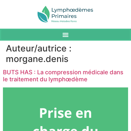
Auteur/autrice :
morgane.denis
BUTS HAS : La compression médicale dans
le traitement du lymphœdème